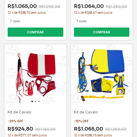
R$1.065,00
R$1.064,00
R$1.290,00
R$1.250,00
12
x
de
R$88,75
sem juros
12
x
de
R$88,67
sem juros
7 cores
7 cores
COMPRAR
COMPRAR
Kit de Cavalo
Kit de Cavalo
-
20
%
OFF
-
15
%
OFF
R$924,80
R$1.065,00
R$1.150,00
R$1.250,00
12
x
de
R$77,07
sem juros
12
x
de
R$88,75
sem juros