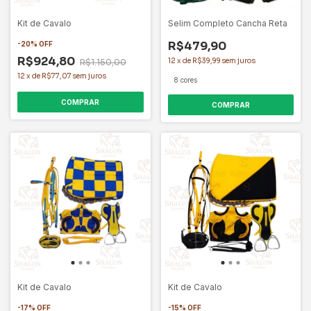
Kit de Cavalo
Selim Completo Cancha Reta
R$479,90
-
20
%
OFF
R$924,80
12
x
de
R$39,99
sem juros
R$1.150,00
12
x
de
R$77,07
sem juros
8 cores
COMPRAR
COMPRAR
Kit de Cavalo
Kit de Cavalo
-
17
%
OFF
-
15
%
OFF