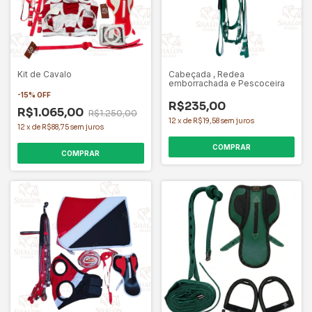
Kit de Cavalo
Cabeçada , Redea
emborrachada e Pescoceira
-
15
%
OFF
R$235,00
R$1.065,00
R$1.250,00
12
x
de
R$19,58
sem juros
12
x
de
R$88,75
sem juros
COMPRAR
COMPRAR