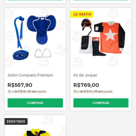
GRÁTIS
Selim Completo Premium
Kit de Joquei
R$557,90
R$769,00
12
x
de
R$46,49
sem juros
12
x
de
R$64,08
sem juros
COMPRAR
COMPRAR
ESGOTADO