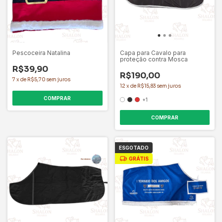
Pescoceira Natalina
Capa para Cavalo para
proteção contra Mosca
R$39,90
R$190,00
7
x
de
R$5,70
sem juros
12
x
de
R$15,83
sem juros
+1
COMPRAR
ESGOTADO
GRÁTIS