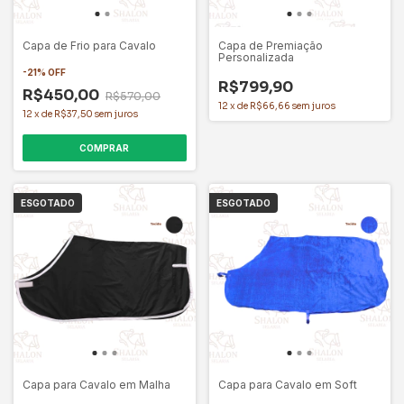
Capa de Frio para Cavalo
Capa de Premiação
Personalizada
-
21
%
OFF
R$799,90
R$450,00
R$570,00
12
x
de
R$66,66
sem juros
12
x
de
R$37,50
sem juros
COMPRAR
ESGOTADO
ESGOTADO
Capa para Cavalo em Malha
Capa para Cavalo em Soft